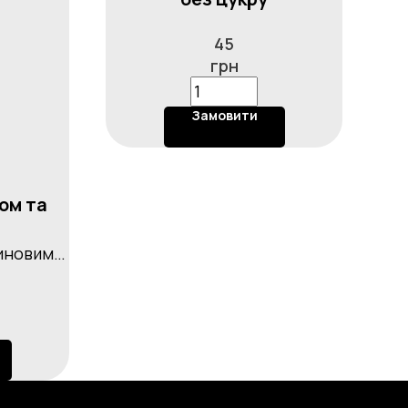
45
грн
Замовити
ом та
иновим
жемом на