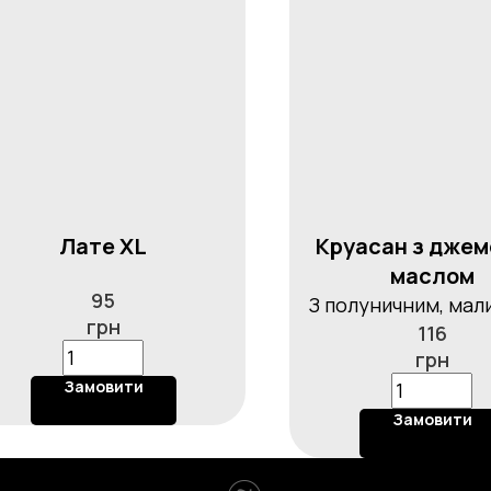
Лате XL
Круасан з джем
маслом
95
З полуничним, мал
грн
116
або абрикосовим д
грн
вибір, 125г.
Замовити
Замовити