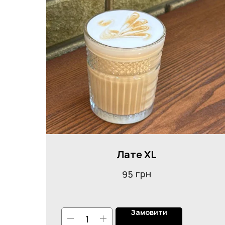
Лате XL
грн
95
Замовити