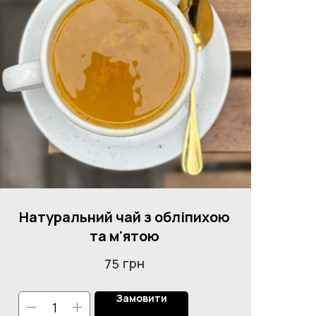
Натуральний чай з обліпихою
та м'ятою
грн
75
Замовити