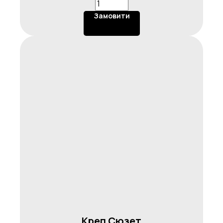
Замовити
Креп Сюзет