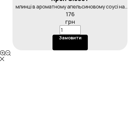
млинці в ароматному апельсиновому соусі на
176
основі фрешу та цукру, з апельсиновим філе,
грн
вершковим морозивом пломбір і цукровою
пудрою
Замовити