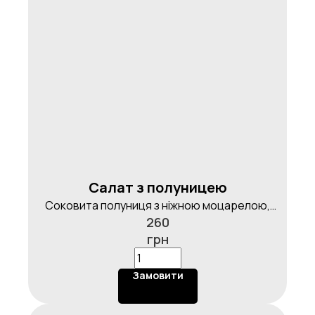
Салат з полуницею
Соковита полуниця з ніжною моцарелою,
260
хрумким солодким перцем і міксом свіжої
грн
зелені, злегка підкреслена солодко-солоним
соусом Унагі, 220 г
Замовити