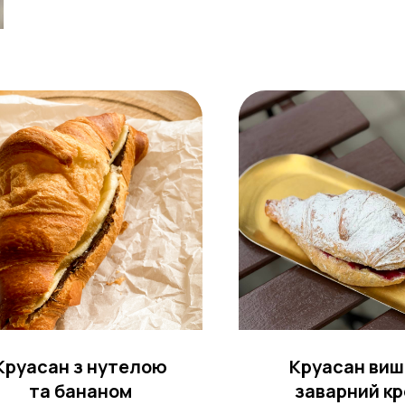
Круасан з нутелою
Круасан виш
та бананом
заварний к