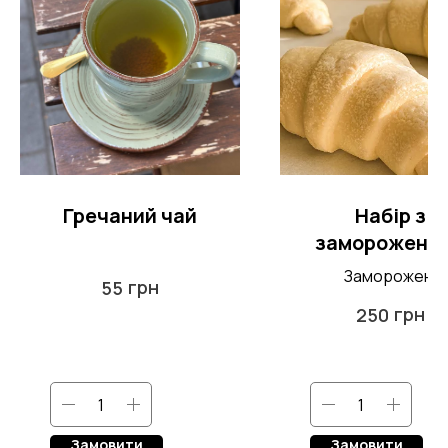
Гречаний чай
Набір з
заморожени
круасанам
Заморожені
грн
55
4шт
французькі круас
грн
250
на маслі для
приготування вд
Замовити
Замовити