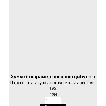
Хумус із карамелізованою цибулею
На основі нуту, кунжутної пасти, оливкової олії,
192
пікантного перцю чилі, кмину та часнику, з
грн
карамелізованою цибулею та круасаном,
100/50г.