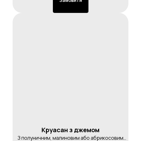
Замовити
Круасан з джемом
З полуничним, малиновим або абрикосовим