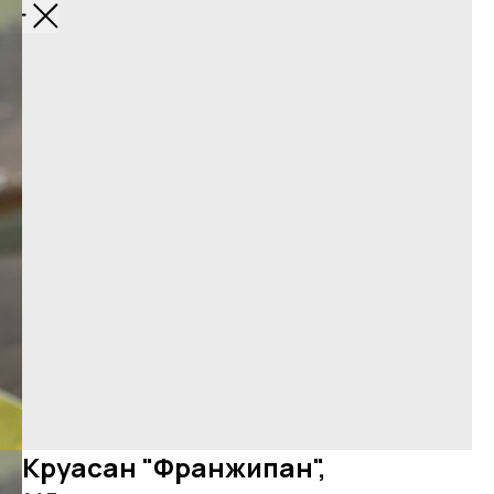
Назад
Круасан "Франжипан",