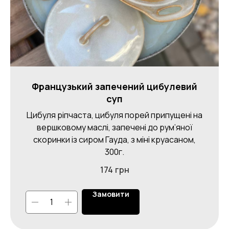
Французький запечений цибулевий
суп
Цибуля ріпчаста, цибуля порей припущені на
вершковому маслі, запечені до рум’яної
скоринки із сиром Гауда, з міні круасаном,
300г.
174
грн
Замовити