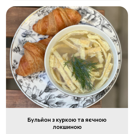
Бульйон з куркою та яєчною
локшиною