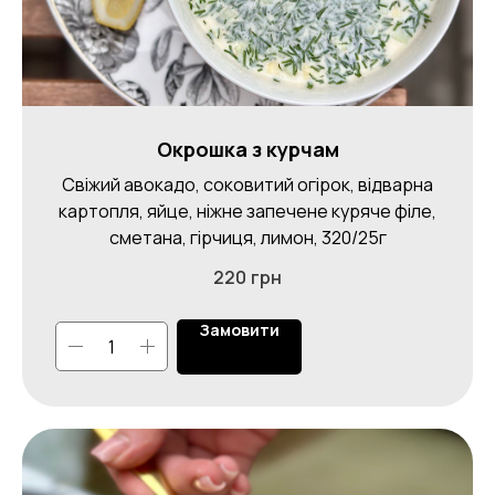
Окрошка з курчам
Свіжий авокадо, соковитий огірок, відварна
картопля, яйце, ніжне запечене куряче філе,
сметана, гірчиця, лимон, 320/25г
220
грн
Замовити