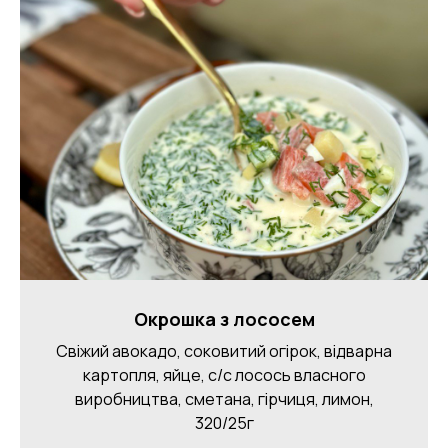
Меню
Окрошка з лососем
Доставка
Свіжий авокадо, соковитий огірок, відварна
м. Полтава, вул. Монастирська, 3
картопля, яйце, с/с лосось власного
м. Полтава, вул. Небесної Сотні, 124
виробництва, сметана, гірчиця, лимон,
320/25г
Пн-Нд | 08:00-20:00